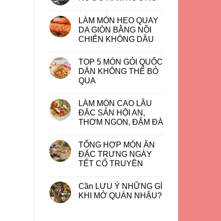
LÀM MÓN HEO QUAY
DA GIÒN BẰNG NỒI
CHIÊN KHÔNG DẦU
TOP 5 MÓN GỎI QUỐC
DÂN KHÔNG THỂ BỎ
QUA
LÀM MÓN CAO LẦU
ĐẶC SẢN HỘI AN,
THƠM NGON, ĐẬM ĐÀ
TỔNG HỢP MÓN ĂN
ĐẶC TRƯNG NGÀY
TẾT CỔ TRUYỀN
Cần LƯU Ý NHỮNG GÌ
KHI MỞ QUÁN NHẬU?