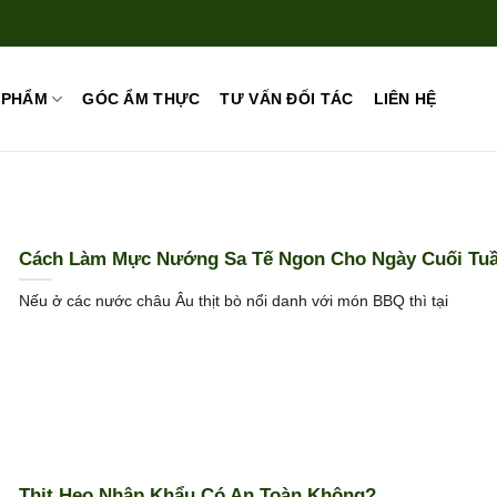
 PHẨM
GÓC ẨM THỰC
TƯ VẤN ĐỐI TÁC
LIÊN HỆ
Cách Làm Mực Nướng Sa Tế Ngon Cho Ngày Cuối Tu
Nếu ở các nước châu Âu thịt bò nổi danh với món BBQ thì tại
Thịt Heo Nhập Khẩu Có An Toàn Không?