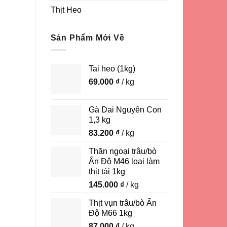
Thịt Heo
Sản Phẩm Mới Về
Tai heo (1kg)
69.000
₫
/ kg
Gà Dai Nguyên Con
1,3 kg
83.200
₫
/ kg
Thăn ngoại trâu/bò
Ấn Độ M46 loại làm
thịt tái 1kg
145.000
₫
/ kg
Thịt vụn trâu/bò Ấn
Độ M66 1kg
87.000
₫
/ kg