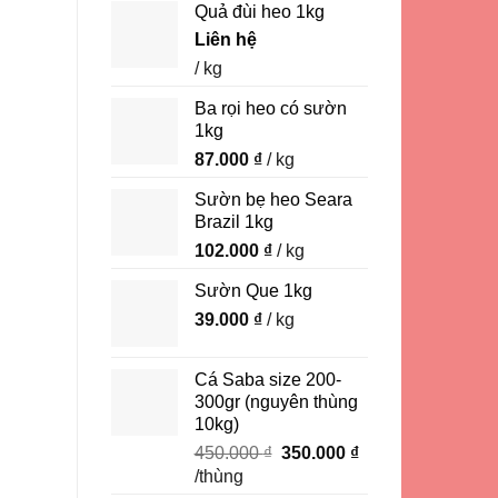
Quả đùi heo 1kg
Liên hệ
/ kg
Ba rọi heo có sườn
1kg
87.000
₫
/ kg
Sườn bẹ heo Seara
Brazil 1kg
102.000
₫
/ kg
Sườn Que 1kg
39.000
₫
/ kg
Cá Saba size 200-
300gr (nguyên thùng
10kg)
Giá
Giá
450.000
₫
350.000
₫
gốc
hiện
/thùng