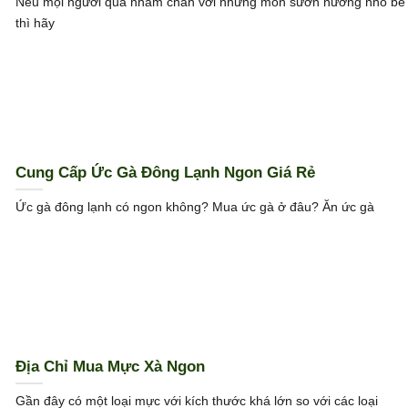
Nếu mọi người quá nhàm chán với những món sườn nướng nhỏ bé
thì hãy
Cung Cấp Ức Gà Đông Lạnh Ngon Giá Rẻ
Ức gà đông lạnh có ngon không? Mua ức gà ở đâu? Ăn ức gà
Địa Chỉ Mua Mực Xà Ngon
Gần đây có một loại mực với kích thước khá lớn so với các loại