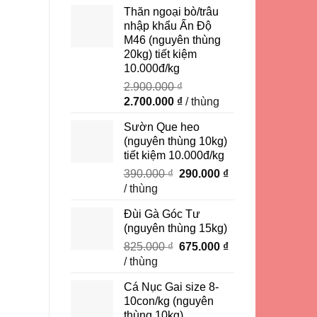
là:
tại
Thăn ngoại bò/trâu
450.000 ₫.
là:
nhập khẩu Ấn Độ
350.000 ₫.
M46 (nguyên thùng
20kg) tiết kiệm
10.000đ/kg
2.900.000
₫
Giá
Giá
2.700.000
₫
/ thùng
gốc
hiện
Sườn Que heo
là:
tại
(nguyên thùng 10kg)
2.900.000 ₫.
là:
tiết kiệm 10.000đ/kg
2.700.000 ₫.
Giá
Giá
390.000
₫
290.000
₫
gốc
hiện
/ thùng
là:
tại
Đùi Gà Góc Tư
390.000 ₫.
là:
(nguyên thùng 15kg)
290.000 ₫.
Giá
Giá
825.000
₫
675.000
₫
gốc
hiện
/ thùng
là:
tại
Cá Nục Gai size 8-
825.000 ₫.
là:
10con/kg (nguyên
675.000 ₫.
thùng 10kg)