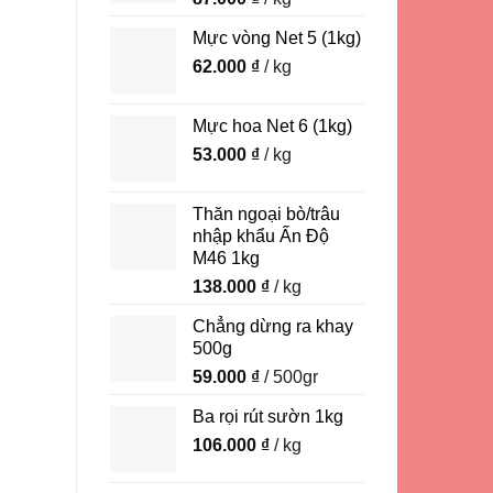
Mực vòng Net 5 (1kg)
62.000
₫
/ kg
Mực hoa Net 6 (1kg)
53.000
₫
/ kg
Thăn ngoại bò/trâu
nhập khẩu Ấn Độ
M46 1kg
138.000
₫
/ kg
Chẳng dừng ra khay
500g
59.000
₫
/ 500gr
Ba rọi rút sườn 1kg
106.000
₫
/ kg