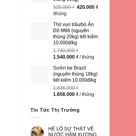
Giá
Giá
520.000
₫
420.000
₫
gốc
hiện
/thùng
là:
tại
Thịt vụn trâu/bò Ấn
520.000 ₫.
là:
Độ M66 (nguyên
420.000 ₫.
thùng 20kg) tiết kiệm
10.000đ/kg
1.740.000
₫
Giá
Giá
1.540.000
₫
/ thùng
gốc
hiện
Sườn bẹ Brazil
là:
tại
(nguyên thùng 18kg)
1.740.000 ₫.
là:
tiết kiệm 10.000đ/kg
1.540.000 ₫.
1.836.000
₫
Giá
Giá
1.656.000
₫
/ thùng
gốc
hiện
là:
tại
Tin Tức Thị Trường
1.836.000 ₫.
là:
1.656.000 ₫.
HÉ LỘ SỰ THẬT VỀ
NƯỚC HẦM XƯƠNG