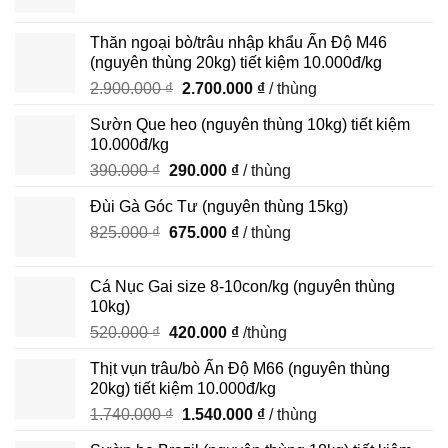
gốc
hiện
là:
tại
Thăn ngoại bò/trâu nhập khẩu Ấn Độ M46
450.000 ₫.
là:
(nguyên thùng 20kg) tiết kiệm 10.000đ/kg
350.000 ₫.
Giá
Giá
2.900.000
₫
2.700.000
₫
/ thùng
gốc
hiện
Sườn Que heo (nguyên thùng 10kg) tiết kiệm
là:
tại
10.000đ/kg
2.900.000 ₫.
là:
Giá
Giá
390.000
₫
290.000
₫
/ thùng
2.700.000 ₫.
gốc
hiện
Đùi Gà Góc Tư (nguyên thùng 15kg)
là:
tại
Giá
Giá
825.000
₫
390.000 ₫.
675.000
₫
là:
/ thùng
gốc
hiện
290.000 ₫.
là:
tại
Cá Nục Gai size 8-10con/kg (nguyên thùng
825.000 ₫.
là:
10kg)
675.000 ₫.
Giá
Giá
520.000
₫
420.000
₫
/thùng
gốc
hiện
Thịt vụn trâu/bò Ấn Độ M66 (nguyên thùng
là:
tại
20kg) tiết kiệm 10.000đ/kg
520.000 ₫.
là:
Giá
Giá
1.740.000
₫
1.540.000
₫
/ thùng
420.000 ₫.
gốc
hiện