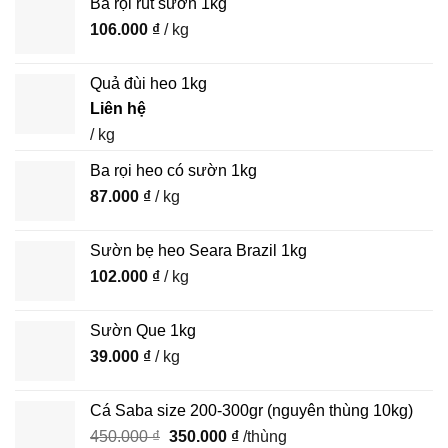
Ba rọi rút sườn 1kg
106.000
₫
/ kg
Quả đùi heo 1kg
Liên hệ
/ kg
Ba rọi heo có sườn 1kg
87.000
₫
/ kg
Sườn bẹ heo Seara Brazil 1kg
102.000
₫
/ kg
Sườn Que 1kg
39.000
₫
/ kg
Cá Saba size 200-300gr (nguyên thùng 10kg)
Giá
Giá
450.000
₫
350.000
₫
/thùng