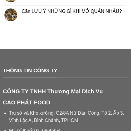
Cần LƯU Ý NHỮNG GÌ KHI MỞ QUÁN NHẬU?
THÔNG TIN CÔNG TY
CÔNG TY TNHH Thương Mại Dịch Vụ
CAO PHÁT FOOD
Trụ sở và Kho xưởng: C2/8A Nữ Dân Công, Tổ 2, Ấp 3,
Vĩnh Lộc A, Bình Chánh, TPHCM
Mã số thuế: 0316969954