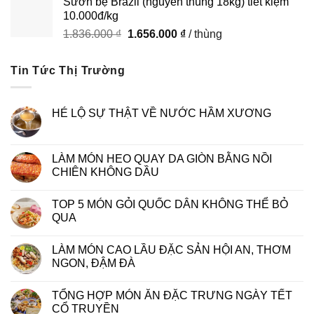
Sườn bẹ Brazil (nguyên thùng 18kg) tiết kiệm
là:
tại
10.000đ/kg
1.740.000 ₫.
là:
Giá
Giá
1.836.000
₫
1.656.000
₫
/ thùng
1.540.000 ₫.
gốc
hiện
là:
tại
Tin Tức Thị Trường
1.836.000 ₫.
là:
1.656.000 ₫.
HÉ LỘ SỰ THẬT VỀ NƯỚC HẦM XƯƠNG
LÀM MÓN HEO QUAY DA GIÒN BẰNG NỒI
CHIÊN KHÔNG DẦU
TOP 5 MÓN GỎI QUỐC DÂN KHÔNG THỂ BỎ
QUA
LÀM MÓN CAO LẦU ĐẶC SẢN HỘI AN, THƠM
NGON, ĐẬM ĐÀ
TỔNG HỢP MÓN ĂN ĐẶC TRƯNG NGÀY TẾT
CỔ TRUYỀN