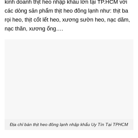
kinh doanh thịt heo nhập khẩu lớn tại TP.HCM với
các dòng sản phẩm thịt heo đông lạnh như:
thịt ba
rọi heo
, thịt cốt lết heo,
xương sườn heo
,
nạc dăm
,
nạc thăn
,
xương ống
….
Địa chỉ bán thịt heo đông lạnh nhập khẩu Uy Tín Tại TPHCM