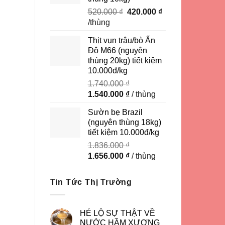
Giá
Giá
520.000
₫
420.000
₫
gốc
hiện
/thùng
là:
tại
Thịt vụn trâu/bò Ấn
520.000 ₫.
là:
Độ M66 (nguyên
420.000 ₫.
thùng 20kg) tiết kiệm
10.000đ/kg
1.740.000
₫
Giá
Giá
1.540.000
₫
/ thùng
gốc
hiện
Sườn bẹ Brazil
là:
tại
(nguyên thùng 18kg)
1.740.000 ₫.
là:
tiết kiệm 10.000đ/kg
1.540.000 ₫.
1.836.000
₫
Giá
Giá
1.656.000
₫
/ thùng
gốc
hiện
là:
tại
Tin Tức Thị Trường
1.836.000 ₫.
là:
1.656.000 ₫.
HÉ LỘ SỰ THẬT VỀ
NƯỚC HẦM XƯƠNG