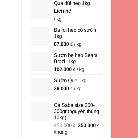
Quả đùi heo 1kg
Liên hệ
/ kg
Ba rọi heo có sườn
1kg
87.000
₫
/ kg
Sườn bẹ heo Seara
Brazil 1kg
102.000
₫
/ kg
Sườn Que 1kg
39.000
₫
/ kg
Cá Saba size 200-
300gr (nguyên thùng
10kg)
Giá
Giá
450.000
₫
350.000
₫
gốc
hiện
/thùng