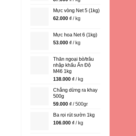
Mực vòng Net 5 (1kg)
62.000
₫
/ kg
Mực hoa Net 6 (1kg)
53.000
₫
/ kg
Thăn ngoại bò/trâu
nhập khẩu Ấn Độ
M46 1kg
138.000
₫
/ kg
Chẳng dừng ra khay
500g
59.000
₫
/ 500gr
Ba rọi rút sườn 1kg
106.000
₫
/ kg