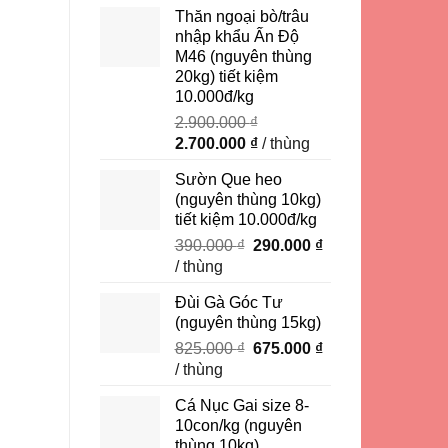
là:
tại
Thăn ngoại bò/trâu
450.000 ₫.
là:
nhập khẩu Ấn Độ
350.000 ₫.
M46 (nguyên thùng
20kg) tiết kiệm
10.000đ/kg
2.900.000
₫
Giá
Giá
2.700.000
₫
/ thùng
gốc
hiện
Sườn Que heo
là:
tại
(nguyên thùng 10kg)
2.900.000 ₫.
là:
tiết kiệm 10.000đ/kg
2.700.000 ₫.
Giá
Giá
390.000
₫
290.000
₫
gốc
hiện
/ thùng
là:
tại
Đùi Gà Góc Tư
390.000 ₫.
là:
(nguyên thùng 15kg)
290.000 ₫.
Giá
Giá
825.000
₫
675.000
₫
gốc
hiện
/ thùng
là:
tại
Cá Nục Gai size 8-
825.000 ₫.
là:
10con/kg (nguyên
675.000 ₫.
thùng 10kg)