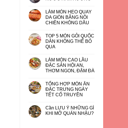
LÀM MÓN HEO QUAY
DA GIÒN BẰNG NỒI
CHIÊN KHÔNG DẦU
TOP 5 MÓN GỎI QUỐC
DÂN KHÔNG THỂ BỎ
QUA
LÀM MÓN CAO LẦU
ĐẶC SẢN HỘI AN,
THƠM NGON, ĐẬM ĐÀ
TỔNG HỢP MÓN ĂN
ĐẶC TRƯNG NGÀY
TẾT CỔ TRUYỀN
Cần LƯU Ý NHỮNG GÌ
KHI MỞ QUÁN NHẬU?