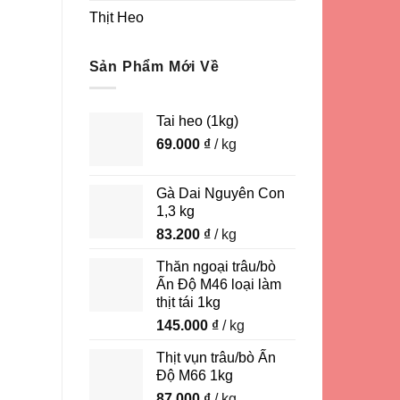
Thịt Heo
Sản Phẩm Mới Về
Tai heo (1kg)
69.000
₫
/ kg
Gà Dai Nguyên Con
1,3 kg
83.200
₫
/ kg
Thăn ngoại trâu/bò
Ấn Độ M46 loại làm
thịt tái 1kg
145.000
₫
/ kg
Thịt vụn trâu/bò Ấn
Độ M66 1kg
87.000
₫
/ kg