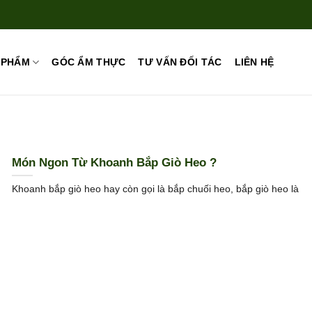
 PHẨM
GÓC ẨM THỰC
TƯ VẤN ĐỐI TÁC
LIÊN HỆ
Món Ngon Từ Khoanh Bắp Giò Heo ?
Khoanh bắp giò heo hay còn gọi là bắp chuối heo, bắp giò heo là