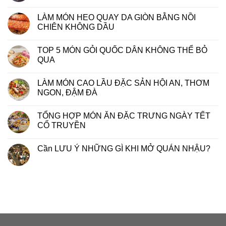
LÀM MÓN HEO QUAY DA GIÒN BẰNG NỒI
CHIÊN KHÔNG DẦU
TOP 5 MÓN GỎI QUỐC DÂN KHÔNG THỂ BỎ
QUA
LÀM MÓN CAO LẦU ĐẶC SẢN HỘI AN, THƠM
NGON, ĐẬM ĐÀ
TỔNG HỢP MÓN ĂN ĐẶC TRƯNG NGÀY TẾT
CỔ TRUYỀN
Cần LƯU Ý NHỮNG GÌ KHI MỞ QUÁN NHẬU?