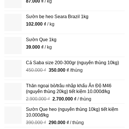
87.000
₫
/ kg
Sườn bẹ heo Seara Brazil 1kg
102.000
₫
/ kg
Sườn Que 1kg
39.000
₫
/ kg
Cá Saba size 200-300gr (nguyên thùng 10kg)
Giá
Giá
450.000
₫
350.000
₫
/thùng
gốc
hiện
là:
tại
Thăn ngoại bò/trâu nhập khẩu Ấn Độ M46
450.000 ₫.
là:
(nguyên thùng 20kg) tiết kiệm 10.000đ/kg
350.000 ₫.
Giá
Giá
2.900.000
₫
2.700.000
₫
/ thùng
gốc
hiện
Sườn Que heo (nguyên thùng 10kg) tiết kiệm
là:
tại
10.000đ/kg
2.900.000 ₫.
là:
Giá
Giá
390.000
₫
290.000
₫
/ thùng
2.700.000 ₫.
gốc
hiện