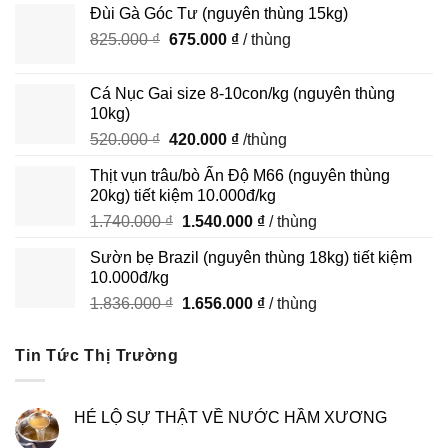
Đùi Gà Góc Tư (nguyên thùng 15kg)
là:
tại
Giá
Giá
825.000
₫
390.000 ₫.
675.000
₫
là:
/ thùng
gốc
hiện
290.000 ₫.
là:
tại
Cá Nục Gai size 8-10con/kg (nguyên thùng
825.000 ₫.
là:
10kg)
675.000 ₫.
Giá
Giá
520.000
₫
420.000
₫
/thùng
gốc
hiện
Thịt vụn trâu/bò Ấn Độ M66 (nguyên thùng
là:
tại
20kg) tiết kiệm 10.000đ/kg
520.000 ₫.
là:
Giá
Giá
1.740.000
₫
1.540.000
₫
/ thùng
420.000 ₫.
gốc
hiện
Sườn bẹ Brazil (nguyên thùng 18kg) tiết kiệm
là:
tại
10.000đ/kg
1.740.000 ₫.
là:
Giá
Giá
1.836.000
₫
1.656.000
₫
/ thùng
1.540.000 ₫.
gốc
hiện
là:
tại
Tin Tức Thị Trường
1.836.000 ₫.
là:
1.656.000 ₫.
HÉ LỘ SỰ THẬT VỀ NƯỚC HẦM XƯƠNG