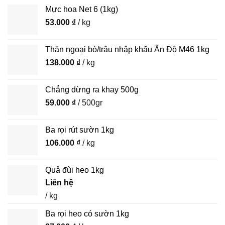
Mực hoa Net 6 (1kg)
53.000
₫
/ kg
Thăn ngoại bò/trâu nhập khẩu Ấn Độ M46 1kg
138.000
₫
/ kg
Chẳng dừng ra khay 500g
59.000
₫
/ 500gr
Ba rọi rút sườn 1kg
106.000
₫
/ kg
Quả đùi heo 1kg
Liên hệ
/ kg
Ba rọi heo có sườn 1kg