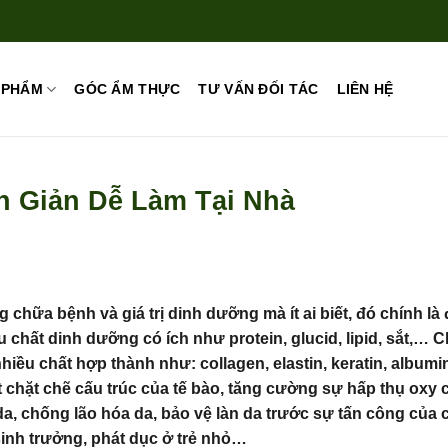
 PHẨM
GÓC ẨM THỰC
TƯ VẤN ĐỐI TÁC
LIÊN HỆ
n Giản Dễ Làm Tại Nhà
chữa bệnh và giá trị dinh dưỡng mà ít ai biết, đó chính là 
chất dinh dưỡng có ích như protein, glucid, lipid, sắt,… C
hiều chất hợp thành như: collagen, elastin, keratin, albumi
t chặt chẽ cấu trúc của tế bào, tăng cường sự hấp thụ oxy 
da, chống lão hóa da, bảo vệ làn da trước sự tấn công của 
 sinh trưởng, phát dục ở trẻ nhỏ…