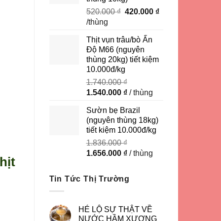
Giá
Giá
520.000
₫
420.000
₫
gốc
hiện
/thùng
là:
tại
Thịt vụn trâu/bò Ấn
520.000 ₫.
là:
Độ M66 (nguyên
420.000 ₫.
thùng 20kg) tiết kiệm
10.000đ/kg
1.740.000
₫
Giá
Giá
1.540.000
₫
/ thùng
gốc
hiện
Sườn bẹ Brazil
là:
tại
(nguyên thùng 18kg)
1.740.000 ₫.
là:
tiết kiệm 10.000đ/kg
1.540.000 ₫.
1.836.000
₫
Giá
Giá
1.656.000
₫
/ thùng
hịt
gốc
hiện
là:
tại
Tin Tức Thị Trường
1.836.000 ₫.
là:
1.656.000 ₫.
HÉ LỘ SỰ THẬT VỀ
NƯỚC HẦM XƯƠNG