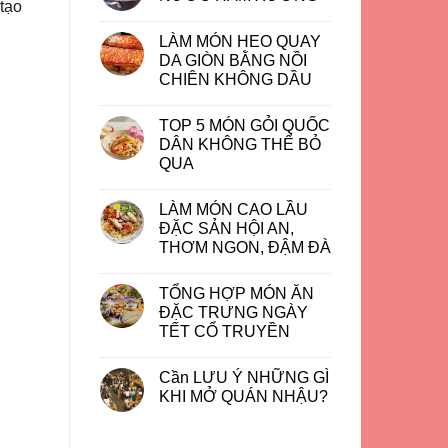
tạo
LÀM MÓN HEO QUAY
DA GIÒN BẰNG NỒI
CHIÊN KHÔNG DẦU
TOP 5 MÓN GỎI QUỐC
DÂN KHÔNG THỂ BỎ
QUA
LÀM MÓN CAO LẦU
ĐẶC SẢN HỘI AN,
THƠM NGON, ĐẬM ĐÀ
TỔNG HỢP MÓN ĂN
ĐẶC TRƯNG NGÀY
TẾT CỔ TRUYỀN
Cần LƯU Ý NHỮNG GÌ
KHI MỞ QUÁN NHẬU?