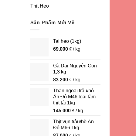
Thịt Heo
Sản Phẩm Mới Về
Tai heo (1kg)
69.000
₫
/ kg
Gà Dai Nguyên Con
1,3 kg
83.200
₫
/ kg
Thăn ngoại trâu/bò
Ấn Độ M46 loại làm
thịt tái 1kg
145.000
₫
/ kg
Thịt vụn trâu/bò Ấn
Độ M66 1kg
87.000
₫
/ kg