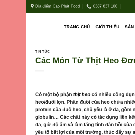
Địa điểm Cao Phát Food
0387 837 100
TRANG CHỦ
GIỚI THIỆU
SẢN
TIN TỨC
Các Món Từ Thịt Heo Đơ
Có một bộ phận
thịt heo
có nhiều công dụng 
heo/đuôi lợn.
Phần đuôi của heo chứa nhiều 
protein của đuô heo, chủ yếu là ở da, gồm n
globulin… Các chất này có tác dụng liên kế
da, giữ độ ẩm và làm tăng tính đàn hồi của 
yếu tố bất lợi của môi trường, thúc đẩy sự