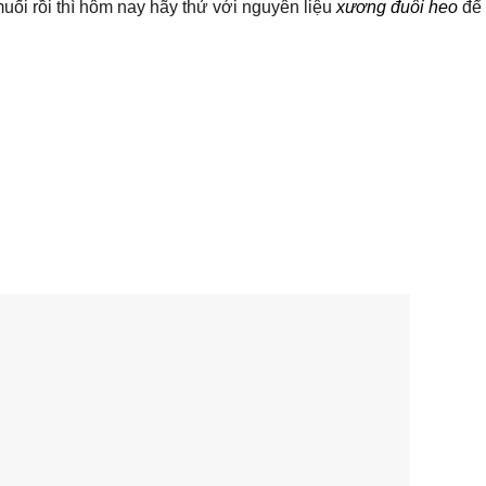
ối rồi thì hôm nay hãy thử với nguyên liệu
xương đuôi heo
để 