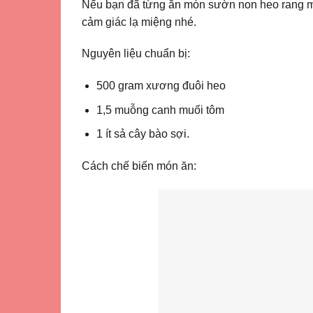
Nếu bạn đã từng ăn món sườn non heo rang mu
cảm giác lạ miệng nhé.
Nguyên liệu chuẩn bị:
500 gram xương đuôi heo
1,5 muỗng canh muối tôm
1 ít sả cây bào sợi.
Cách chế biến món ăn: