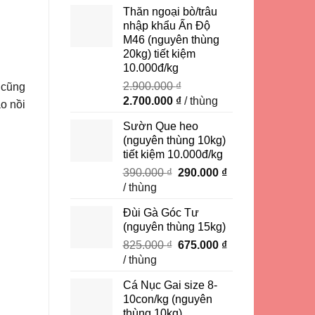
là:
tại
Thăn ngoại bò/trâu
450.000 ₫.
là:
nhập khẩu Ấn Độ
350.000 ₫.
M46 (nguyên thùng
20kg) tiết kiệm
10.000đ/kg
2.900.000
₫
 cũng
Giá
Giá
2.700.000
₫
/ thùng
ào nồi
gốc
hiện
Sườn Que heo
là:
tại
(nguyên thùng 10kg)
2.900.000 ₫.
là:
tiết kiệm 10.000đ/kg
2.700.000 ₫.
Giá
Giá
390.000
₫
290.000
₫
gốc
hiện
/ thùng
là:
tại
Đùi Gà Góc Tư
390.000 ₫.
là:
(nguyên thùng 15kg)
290.000 ₫.
Giá
Giá
825.000
₫
675.000
₫
gốc
hiện
/ thùng
là:
tại
Cá Nục Gai size 8-
825.000 ₫.
là:
10con/kg (nguyên
675.000 ₫.
thùng 10kg)