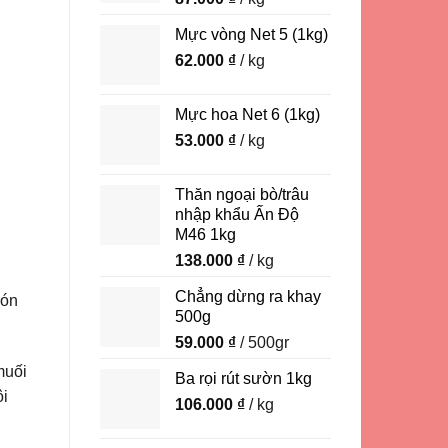
Mực vòng Net 5 (1kg)
62.000
₫
/ kg
Mực hoa Net 6 (1kg)
53.000
₫
/ kg
Thăn ngoại bò/trâu
nhập khẩu Ấn Độ
M46 1kg
138.000
₫
/ kg
Chẳng dừng ra khay
món
500g
59.000
₫
/ 500gr
muối
Ba rọi rút sườn 1kg
ôi
106.000
₫
/ kg