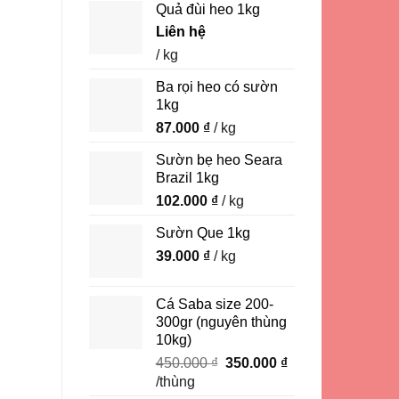
Quả đùi heo 1kg
Liên hệ
/ kg
Ba rọi heo có sườn
1kg
87.000
₫
/ kg
Sườn bẹ heo Seara
Brazil 1kg
102.000
₫
/ kg
Sườn Que 1kg
39.000
₫
/ kg
Cá Saba size 200-
300gr (nguyên thùng
10kg)
Giá
Giá
450.000
₫
350.000
₫
gốc
hiện
/thùng