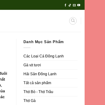
Danh Mục Sản Phẩm
Các Loại Cá Đông Lạnh
Gà vịt tươi
đuôi
Hải Sản Đông Lạnh
hất
Tất cả sản phẩm
n,
của
Thịt Bò - Thịt Trâu
các
Thịt Gà