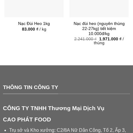
Nạc đùi heo (nguyên thùng
Nạc Đùi Heo 1kg
22-27kg) tiết kiệm
83.000
₫
/ kg
10.000đ/kg
Giá
Giá
2.241.000
₫
1.971.000
₫
/
gốc
hiện
thùng
là:
tại
2.241.000 ₫.
là:
1.971.
THÔNG TIN CÔNG TY
CÔNG TY TNHH Thương Mại Dịch Vụ
CAO PHÁT FOOD
Trụ sở và Kho xưởng: C2/8A Nữ Dân Công, Tổ 2, Ấp 3,