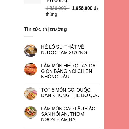
10.000đ/kg
Giá
Giá
1.836.000
₫
1.656.000
₫
/
gốc
hiện
thùng
là:
tại
1.836.000 ₫.
là:
Tin tức thị trường
1.656.000 ₫.
HÉ LỘ SỰ THẬT VỀ
NƯỚC HẦM XƯƠNG
LÀM MÓN HEO QUAY DA
GIÒN BẰNG NỒI CHIÊN
KHÔNG DẦU
TOP 5 MÓN GỎI QUỐC
DÂN KHÔNG THỂ BỎ QUA
LÀM MÓN CAO LẦU ĐẶC
SẢN HỘI AN, THƠM
NGON, ĐẬM ĐÀ