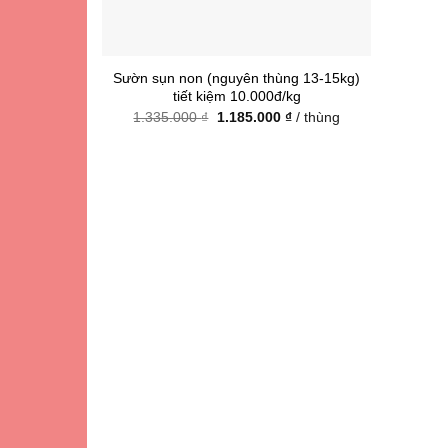
Sườn sụn non (nguyên thùng 13-15kg)
tiết kiệm 10.000đ/kg
Giá
Giá
1.335.000
₫
1.185.000
₫
/ thùng
gốc
hiện
là:
tại
1.335.000 ₫.
là:
1.185.000 ₫.