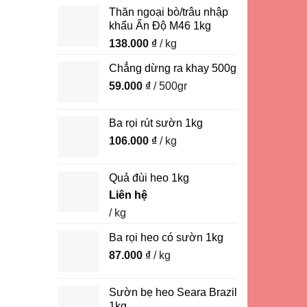
Thăn ngoại bò/trâu nhập
khẩu Ấn Độ M46 1kg
138.000
₫
/ kg
Chẳng dừng ra khay 500g
59.000
₫
/ 500gr
Ba rọi rút sườn 1kg
106.000
₫
/ kg
Quả đùi heo 1kg
Liên hệ
/ kg
Ba rọi heo có sườn 1kg
87.000
₫
/ kg
Sườn bẹ heo Seara Brazil
1kg