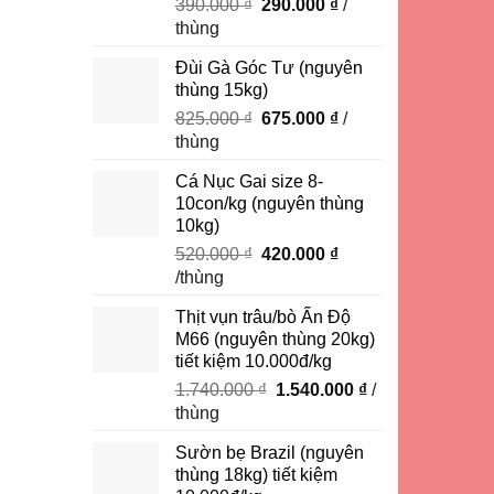
Giá
Giá
390.000
₫
290.000
₫
/
gốc
hiện
thùng
là:
tại
Đùi Gà Góc Tư (nguyên
390.000 ₫.
là:
thùng 15kg)
290.000 ₫.
Giá
Giá
825.000
₫
675.000
₫
/
gốc
hiện
thùng
là:
tại
Cá Nục Gai size 8-
825.000 ₫.
là:
10con/kg (nguyên thùng
675.000 ₫.
10kg)
Giá
Giá
520.000
₫
420.000
₫
gốc
hiện
/thùng
là:
tại
Thịt vụn trâu/bò Ấn Độ
520.000 ₫.
là:
M66 (nguyên thùng 20kg)
420.000 ₫.
tiết kiệm 10.000đ/kg
Giá
Giá
1.740.000
₫
1.540.000
₫
/
gốc
hiện
thùng
là:
tại
Sườn bẹ Brazil (nguyên
1.740.000 ₫.
là:
thùng 18kg) tiết kiệm
1.540.000 ₫.