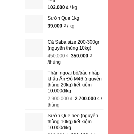
102.000
₫
/ kg
Sườn Que 1kg
39.000
₫
/ kg
Cá Saba size 200-300gr
(nguyên thùng 10kg)
Giá
Giá
450.000
₫
350.000
₫
gốc
hiện
/thùng
là:
tại
Thăn ngoại bò/trâu nhập
450.000 ₫.
là:
khẩu Ấn Độ M46 (nguyên
350.000 ₫.
thùng 20kg) tiết kiệm
10.000đ/kg
Giá
Giá
2.900.000
₫
2.700.000
₫
/
gốc
hiện
thùng
là:
tại
Sườn Que heo (nguyên
2.900.000 ₫.
là:
thùng 10kg) tiết kiệm
2.700.000 ₫.
10.000đ/kg