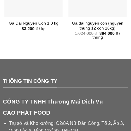
Gà dai nguyên con (nguyên
Gà Dai Nguyên Con 1,3 kg
thùng 12 con 16kg)
83.200
₫
/ kg
Giá
Giá
1.024.000
₫
864.000
₫
/
gốc
hiện
thùng
là:
tại
1.024.000 ₫.
là:
864.00
THÔNG TIN CÔNG TY
CÔNG TY TNHH Thương Mại Dịch Vụ
CAO PHÁT FOOD
Trụ sở và Kho xưởng: C2/8A Nữ Dân Công, Tổ 2, Ấp 3,
Vĩnh Lộc A, Bình Chánh, TPHCM