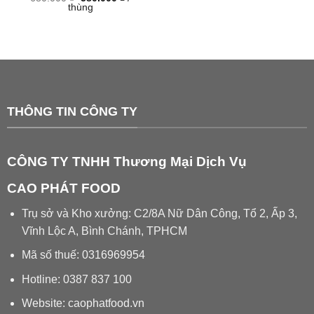
gốc
hiện
thùng
là:
tại
680.000 ₫.
là:
580.000 ₫.
THÔNG TIN CÔNG TY
CÔNG TY TNHH Thương Mại Dịch Vụ
CAO PHÁT FOOD
Trụ sở và Kho xưởng: C2/8A Nữ Dân Công, Tổ 2, Ấp 3,
Vĩnh Lộc A, Bình Chánh, TPHCM
Mã số thuế: 0316969954
Hotline: 0387 837 100
Website: caophatfood.vn