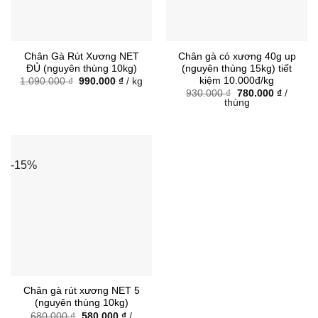
Chân Gà Rút Xương NET
Chân gà có xương 40g up
ĐỦ (nguyên thùng 10kg)
(nguyên thùng 15kg) tiết
kiệm 10.000đ/kg
Giá
Giá
1.090.000
₫
990.000
₫
/ kg
gốc
hiện
Giá
Giá
930.000
₫
780.000
₫
/
là:
tại
gốc
hiện
thùng
1.090.000 ₫.
là:
là:
tại
990.000 ₫.
930.000 ₫.
là:
780.000
-15%
Chân gà rút xương NET 5
(nguyên thùng 10kg)
Giá
Giá
680.000
₫
580.000
₫
/