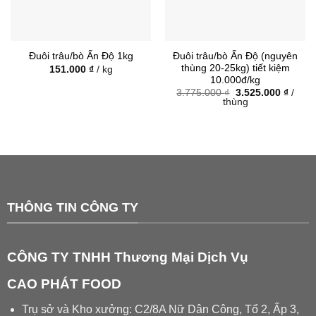
Đuôi trâu/bò Ấn Độ (nguyên
Đuôi trâu/bò Ấn Độ 1kg
thùng 20-25kg) tiết kiệm
151.000
₫
/ kg
10.000đ/kg
Giá
Giá
3.775.000
₫
3.525.000
₫
/
gốc
hiện
thùng
là:
tại
3.775.000 ₫.
là:
3.525.
THÔNG TIN CÔNG TY
CÔNG TY TNHH Thương Mại Dịch Vụ
CAO PHÁT FOOD
Trụ sở và Kho xưởng: C2/8A Nữ Dân Công, Tổ 2, Ấp 3,