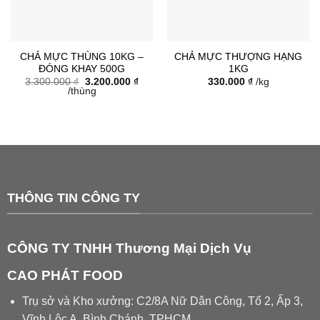
CHẢ MỰC THÙNG 10KG –
CHẢ MỰC THƯỢNG HẠNG
ĐÓNG KHAY 500G
1KG
Giá
Giá
3.300.000
₫
3.200.000
₫
330.000
₫
/kg
gốc
hiện
/thùng
là:
tại
3.300.000 ₫.
là:
3.200.000 ₫.
THÔNG TIN CÔNG TY
CÔNG TY TNHH Thương Mại Dịch Vụ
CAO PHÁT FOOD
Trụ sở và Kho xưởng: C2/8A Nữ Dân Công, Tổ 2, Ấp 3,
Vĩnh Lộc A, Bình Chánh, TPHCM