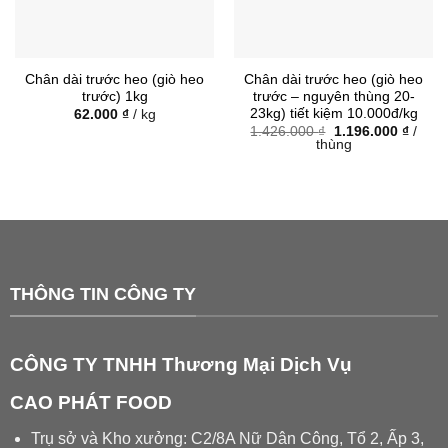
Chân dài trước heo (giò heo
Chân dài trước heo (giò heo
trước) 1kg
trước – nguyên thùng 20-
23kg) tiết kiệm 10.000đ/kg
62.000
₫
/ kg
Giá
Giá
1.426.000
₫
1.196.000
₫
/
gốc
hiện
thùng
là:
tại
1.426.000 ₫.
là:
1.196.
THÔNG TIN CÔNG TY
CÔNG TY TNHH Thương Mại Dịch Vụ
CAO PHÁT FOOD
Trụ sở và Kho xưởng: C2/8A Nữ Dân Công, Tổ 2, Ấp 3,