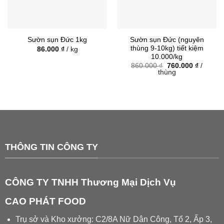
Sườn sụn Đức (nguyên
Sườn sụn Đức 1kg
thùng 9-10kg) tiết kiệm
86.000
₫
/ kg
10.000/kg
Giá
Giá
860.000
₫
760.000
₫
/
gốc
hiện
thùng
là:
tại
860.000 ₫.
là:
760.000
THÔNG TIN CÔNG TY
CÔNG TY TNHH Thương Mại Dịch Vụ
CAO PHÁT FOOD
Trụ sở và Kho xưởng: C2/8A Nữ Dân Công, Tổ 2, Ấp 3,