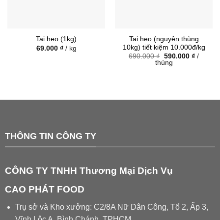
Tai heo (nguyên thùng
Tai heo (1kg)
10kg) tiết kiệm 10.000đ/kg
69.000
₫
/ kg
Giá
Giá
690.000
₫
590.000
₫
/
gốc
hiện
thùng
là:
tại
690.000 ₫.
là:
590.000
THÔNG TIN CÔNG TY
CÔNG TY TNHH Thương Mại Dịch Vụ
CAO PHÁT FOOD
Trụ sở và Kho xưởng: C2/8A Nữ Dân Công, Tổ 2, Ấp 3,
Vĩnh Lộc A, Bình Chánh, TPHCM