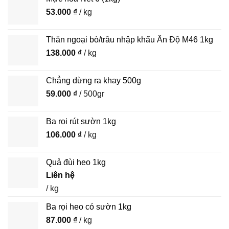
53.000
₫
/ kg
Thăn ngoại bò/trâu nhập khẩu Ấn Độ M46 1kg
138.000
₫
/ kg
Chẳng dừng ra khay 500g
59.000
₫
/ 500gr
Ba rọi rút sườn 1kg
106.000
₫
/ kg
Quả đùi heo 1kg
Liên hệ
/ kg
Ba rọi heo có sườn 1kg
87.000
₫
/ kg