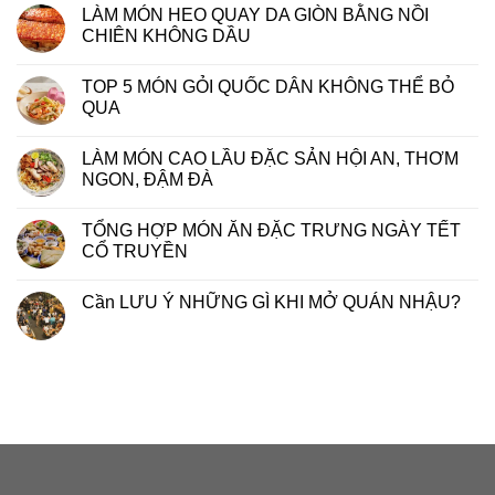
LÀM MÓN HEO QUAY DA GIÒN BẰNG NỒI
CHIÊN KHÔNG DẦU
TOP 5 MÓN GỎI QUỐC DÂN KHÔNG THỂ BỎ
QUA
LÀM MÓN CAO LẦU ĐẶC SẢN HỘI AN, THƠM
NGON, ĐẬM ĐÀ
TỔNG HỢP MÓN ĂN ĐẶC TRƯNG NGÀY TẾT
CỔ TRUYỀN
Cần LƯU Ý NHỮNG GÌ KHI MỞ QUÁN NHẬU?