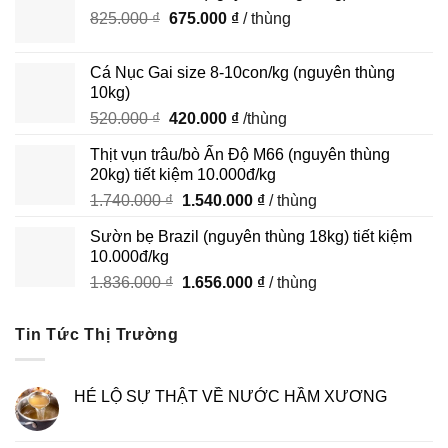
Giá
Giá
825.000
₫
390.000 ₫.
675.000
₫
là:
/ thùng
gốc
hiện
290.000 ₫.
là:
tại
Cá Nục Gai size 8-10con/kg (nguyên thùng
825.000 ₫.
là:
10kg)
675.000 ₫.
Giá
Giá
520.000
₫
420.000
₫
/thùng
gốc
hiện
Thịt vụn trâu/bò Ấn Độ M66 (nguyên thùng
là:
tại
20kg) tiết kiệm 10.000đ/kg
520.000 ₫.
là:
Giá
Giá
1.740.000
₫
1.540.000
₫
/ thùng
420.000 ₫.
gốc
hiện
Sườn bẹ Brazil (nguyên thùng 18kg) tiết kiệm
là:
tại
10.000đ/kg
1.740.000 ₫.
là:
Giá
Giá
1.836.000
₫
1.656.000
₫
/ thùng
1.540.000 ₫.
gốc
hiện
là:
tại
Tin Tức Thị Trường
1.836.000 ₫.
là:
1.656.000 ₫.
HÉ LỘ SỰ THẬT VỀ NƯỚC HẦM XƯƠNG