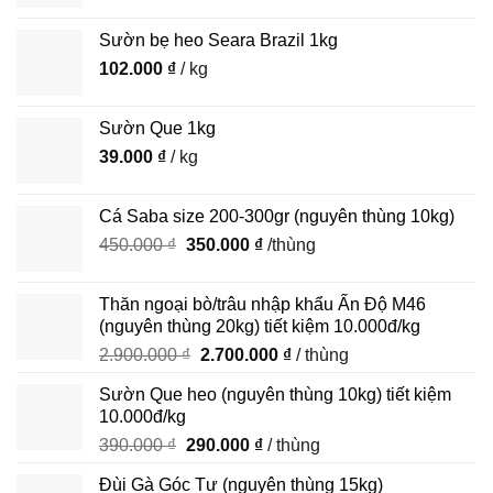
Sườn bẹ heo Seara Brazil 1kg
102.000
₫
/ kg
Sườn Que 1kg
39.000
₫
/ kg
Cá Saba size 200-300gr (nguyên thùng 10kg)
Giá
Giá
450.000
₫
350.000
₫
/thùng
gốc
hiện
là:
tại
Thăn ngoại bò/trâu nhập khẩu Ấn Độ M46
450.000 ₫.
là:
(nguyên thùng 20kg) tiết kiệm 10.000đ/kg
350.000 ₫.
Giá
Giá
2.900.000
₫
2.700.000
₫
/ thùng
gốc
hiện
Sườn Que heo (nguyên thùng 10kg) tiết kiệm
là:
tại
10.000đ/kg
2.900.000 ₫.
là:
Giá
Giá
390.000
₫
290.000
₫
/ thùng
2.700.000 ₫.
gốc
hiện
Đùi Gà Góc Tư (nguyên thùng 15kg)
là:
tại