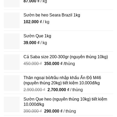
87.000
₫
/ kg
Sườn bẹ heo Seara Brazil 1kg
102.000
₫
/ kg
Sườn Que 1kg
39.000
₫
/ kg
Cá Saba size 200-300gr (nguyên thùng 10kg)
Giá
Giá
450.000
₫
350.000
₫
/thùng
gốc
hiện
là:
tại
Thăn ngoại bò/trâu nhập khẩu Ấn Độ M46
450.000 ₫.
là:
(nguyên thùng 20kg) tiết kiệm 10.000đ/kg
350.000 ₫.
Giá
Giá
2.900.000
₫
2.700.000
₫
/ thùng
gốc
hiện
Sườn Que heo (nguyên thùng 10kg) tiết kiệm
là:
tại
10.000đ/kg
2.900.000 ₫.
là:
Giá
Giá
390.000
₫
290.000
₫
/ thùng
2.700.000 ₫.
gốc
hiện