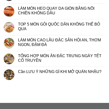
LÀM MÓN HEO QUAY DA GIÒN BẰNG NỒI
CHIÊN KHÔNG DẦU
TOP 5 MÓN GỎI QUỐC DÂN KHÔNG THỂ BỎ
QUA
LÀM MÓN CAO LẦU ĐẶC SẢN HỘI AN, THƠM
NGON, ĐẬM ĐÀ
TỔNG HỢP MÓN ĂN ĐẶC TRƯNG NGÀY TẾT
CỔ TRUYỀN
Cần LƯU Ý NHỮNG GÌ KHI MỞ QUÁN NHẬU?