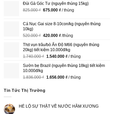
Đùi Gà Góc Tư (nguyên thùng 15kg)
là:
tại
Giá
Giá
825.000
₫
390.000 ₫.
675.000
₫
là:
/ thùng
gốc
hiện
290.000 ₫.
là:
tại
Cá Nục Gai size 8-10con/kg (nguyên thùng
825.000 ₫.
là:
10kg)
675.000 ₫.
Giá
Giá
520.000
₫
420.000
₫
/thùng
gốc
hiện
Thịt vụn trâu/bò Ấn Độ M66 (nguyên thùng
là:
tại
20kg) tiết kiệm 10.000đ/kg
520.000 ₫.
là:
Giá
Giá
1.740.000
₫
1.540.000
₫
/ thùng
420.000 ₫.
gốc
hiện
Sườn bẹ Brazil (nguyên thùng 18kg) tiết kiệm
là:
tại
10.000đ/kg
1.740.000 ₫.
là:
Giá
Giá
1.836.000
₫
1.656.000
₫
/ thùng
1.540.000 ₫.
gốc
hiện
là:
tại
Tin Tức Thị Trường
1.836.000 ₫.
là:
1.656.000 ₫.
HÉ LỘ SỰ THẬT VỀ NƯỚC HẦM XƯƠNG