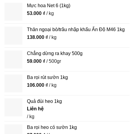
Mực hoa Net 6 (1kg)
53.000
₫
/ kg
Thăn ngoại bò/trâu nhập khẩu Ấn Độ M46 1kg
138.000
₫
/ kg
Chẳng dừng ra khay 500g
59.000
₫
/ 500gr
Ba rọi rút sườn 1kg
106.000
₫
/ kg
Quả đùi heo 1kg
Liên hệ
/ kg
Ba rọi heo có sườn 1kg