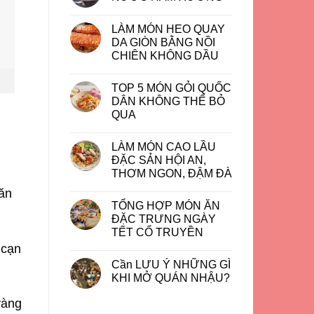
LÀM MÓN HEO QUAY
DA GIÒN BẰNG NỒI
CHIÊN KHÔNG DẦU
TOP 5 MÓN GỎI QUỐC
DÂN KHÔNG THỂ BỎ
QUA
LÀM MÓN CAO LẦU
ĐẶC SẢN HỘI AN,
THƠM NGON, ĐẬM ĐÀ
săn
TỔNG HỢP MÓN ĂN
ĐẶC TRƯNG NGÀY
TẾT CỔ TRUYỀN
 cạn
Cần LƯU Ý NHỮNG GÌ
KHI MỞ QUÁN NHẬU?
vàng