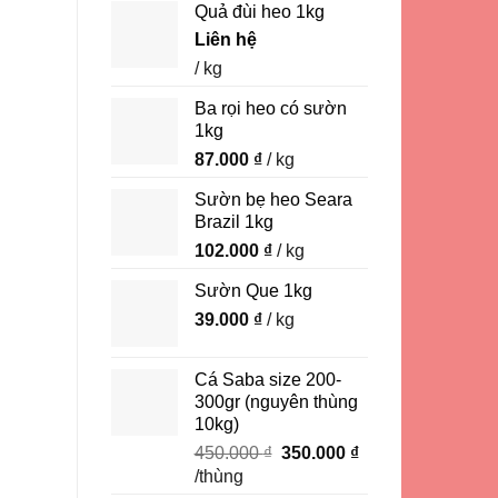
Quả đùi heo 1kg
Liên hệ
/ kg
Ba rọi heo có sườn
1kg
87.000
₫
/ kg
Sườn bẹ heo Seara
Brazil 1kg
102.000
₫
/ kg
Sườn Que 1kg
39.000
₫
/ kg
Cá Saba size 200-
300gr (nguyên thùng
10kg)
Giá
Giá
450.000
₫
350.000
₫
gốc
hiện
/thùng