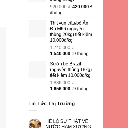
Giá
Giá
520.000
₫
420.000
₫
gốc
hiện
/thùng
là:
tại
Thịt vụn trâu/bò Ấn
520.000 ₫.
là:
Độ M66 (nguyên
420.000 ₫.
thùng 20kg) tiết kiệm
10.000đ/kg
1.740.000
₫
Giá
Giá
1.540.000
₫
/ thùng
gốc
hiện
Sườn bẹ Brazil
là:
tại
(nguyên thùng 18kg)
1.740.000 ₫.
là:
tiết kiệm 10.000đ/kg
1.540.000 ₫.
1.836.000
₫
Giá
Giá
1.656.000
₫
/ thùng
gốc
hiện
là:
tại
Tin Tức Thị Trường
1.836.000 ₫.
là:
1.656.000 ₫.
HÉ LỘ SỰ THẬT VỀ
NƯỚC HẦM XƯƠNG