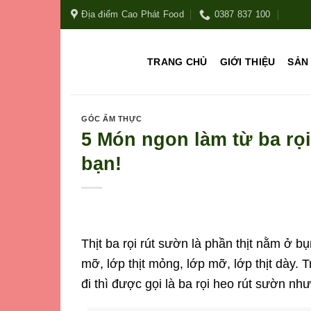
Địa điểm Cao Phát Food
0387 837 100
TRANG CHỦ
GIỚI THIỆU
SẢN
GÓC ẨM THỰC
5 Món ngon làm từ ba rọi
bạn!
Thịt
ba rọi rút sườn
là phần thịt nằm ở bụ
mỡ, lớp thịt mỏng, lớp mỡ, lớp thịt dày. 
đi thì được gọi là ba rọi heo rút sườn 