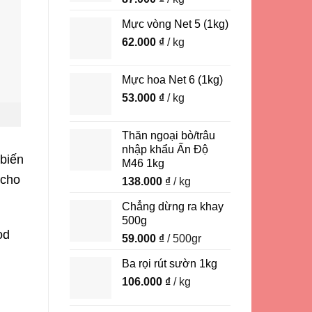
Mực vòng Net 5 (1kg)
62.000
₫
/ kg
Mực hoa Net 6 (1kg)
53.000
₫
/ kg
Thăn ngoại bò/trâu
nhập khẩu Ấn Độ
 biến
M46 1kg
 cho
138.000
₫
/ kg
Chẳng dừng ra khay
500g
od
59.000
₫
/ 500gr
Ba rọi rút sườn 1kg
106.000
₫
/ kg