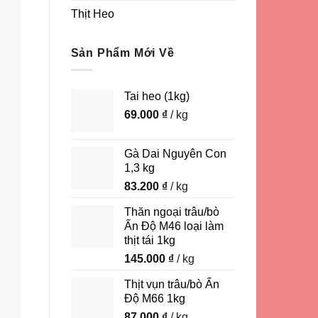
Thịt Heo
Sản Phẩm Mới Về
Tai heo (1kg)
69.000
₫
/ kg
Gà Dai Nguyên Con
1,3 kg
83.200
₫
/ kg
Thăn ngoại trâu/bò
Ấn Độ M46 loại làm
thịt tái 1kg
145.000
₫
/ kg
Thịt vụn trâu/bò Ấn
Độ M66 1kg
87.000
₫
/ kg