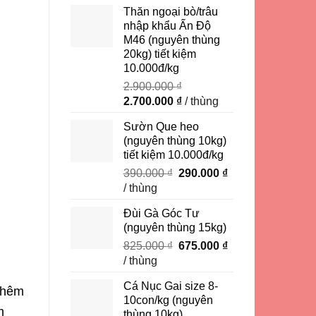
là:
tại
Thăn ngoại bò/trâu
450.000 ₫.
là:
nhập khẩu Ấn Độ
350.000 ₫.
M46 (nguyên thùng
20kg) tiết kiệm
10.000đ/kg
2.900.000
₫
Giá
Giá
2.700.000
₫
/ thùng
gốc
hiện
Sườn Que heo
là:
tại
(nguyên thùng 10kg)
2.900.000 ₫.
là:
tiết kiệm 10.000đ/kg
2.700.000 ₫.
Giá
Giá
390.000
₫
290.000
₫
gốc
hiện
/ thùng
là:
tại
Đùi Gà Góc Tư
390.000 ₫.
là:
(nguyên thùng 15kg)
290.000 ₫.
Giá
Giá
825.000
₫
675.000
₫
gốc
hiện
/ thùng
là:
tại
Cá Nục Gai size 8-
thêm
825.000 ₫.
là:
10con/kg (nguyên
675.000 ₫.
m
thùng 10kg)