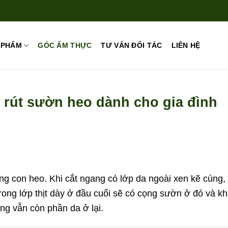
 PHẨM
GÓC ẨM THỰC
TƯ VẤN ĐỐI TÁC
LIÊN HỆ
 rút sườn heo dành cho gia đình
ng con heo. Khi cắt ngang có lớp da ngoài xen kẽ cùng,
Trong lớp thịt dày ở đầu cuối sẽ có cọng sườn ở đó và khi
nhưng vẫn còn phần da ở lại.