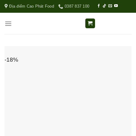
Địa điểm Cao Phát Food
0387 837 100
-18%