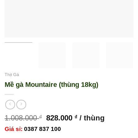
Thịt Gà
Mề gà Mountaire (thùng 18kg)
Giá
Giá
1.008.000
828.000
/ thùng
₫
₫
gốc
hiện
Giá sỉ:
0387 837 100
là:
tại