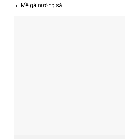
Mề gà nướng sả…