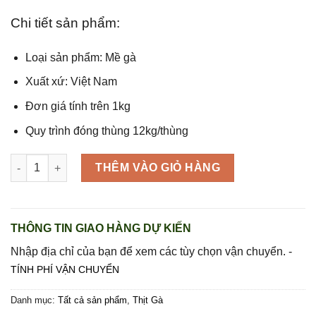
1.008.000 ₫.
là:
828.000 ₫.
Chi tiết sản phẩm:
Loại sản phẩm: Mề gà
Xuất xứ: Việt Nam
Đơn giá tính trên 1kg
Quy trình đóng thùng 12kg/thùng
Mề gà Mountaire (thùng 18kg) số lượng
THÊM VÀO GIỎ HÀNG
THÔNG TIN GIAO HÀNG DỰ KIẾN
Nhập địa chỉ của bạn để xem các tùy chọn vận chuyển. -
TÍNH PHÍ VẬN CHUYỂN
Danh mục:
Tất cả sản phẩm
,
Thịt Gà