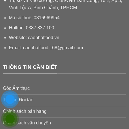
Trụ sở và Kho xưởng: C2/8A Nữ Dân Công, Tổ 2, Ấp 3,
Vĩnh Lộc A, Bình Chánh, TPHCM
Mã số thuế: 0316969954
Hotline: 0387 837 100
Website: caophatfood.vn
Email:
caophatfood.168@gmail.com
THÔNG TIN CẦN BIẾT
Góc Ẩm thực
Tư vấn Đối tác
Chính sách bán hàng
Chính sách vận chuyển