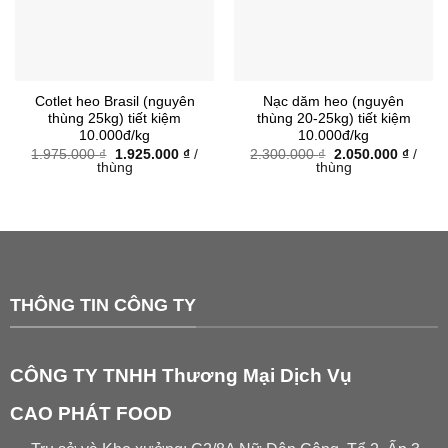
Cotlet heo Brasil (nguyên
Nạc dăm heo (nguyên
thùng 25kg) tiết kiệm
thùng 20-25kg) tiết kiệm
10.000đ/kg
10.000đ/kg
Giá
Giá
Giá
Giá
1.975.000
₫
1.925.000
₫
/
2.300.000
₫
2.050.000
₫
/
gốc
hiện
gốc
hiện
thùng
thùng
là:
tại
là:
tại
1.975.000 ₫.
là:
2.300.000 ₫.
là:
1.925.000 ₫.
2.050.
THÔNG TIN CÔNG TY
CÔNG TY TNHH Thương Mại Dịch Vụ
CAO PHÁT FOOD