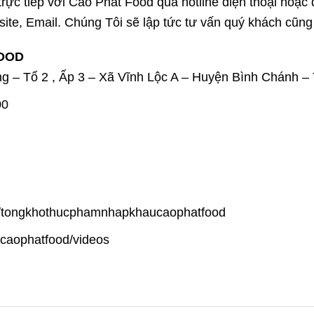
trực tiếp với Cao Phát Food qua hotline điện thoại hoặc
te, Email. Chúng Tôi sẽ lập tức tư vấn quý khách cũng
FOOD
g – Tổ 2 , Ấp 3 – Xã Vĩnh Lộc A – Huyện Bình Chánh 
00
m/tongkhothucphamnhapkhaucaophatfood
/caophatfood/videos