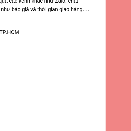
 qua các kênh khác như Zalo, chat
 như báo giá và thời gian giao hàng….
– TP.HCM