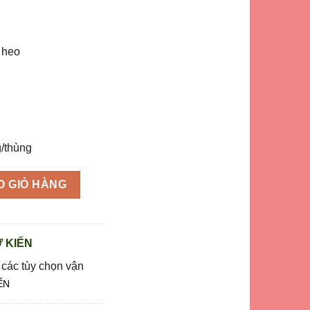
1.100.000 ₫.
 heo
/thùng
0kg) tiết kiệm 10.000đ/kg số lượng
O GIỎ HÀNG
 KIẾN
 các tùy chọn vận
ỂN