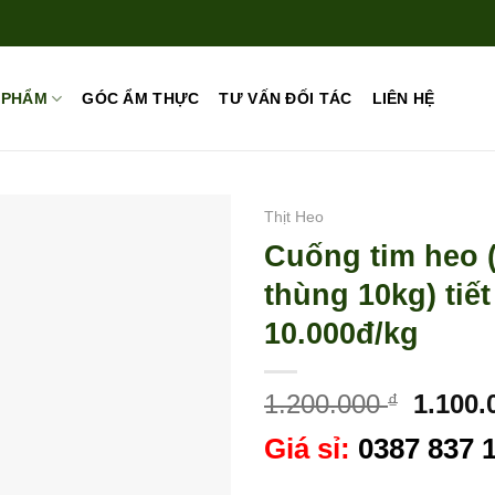
 PHẨM
GÓC ẨM THỰC
TƯ VẤN ĐỐI TÁC
LIÊN HỆ
Thịt Heo
Cuống tim heo 
thùng 10kg) tiế
10.000đ/kg
Giá
1.200.000
1.100
₫
gốc
Giá sỉ:
0387 837 
là:
1.200.