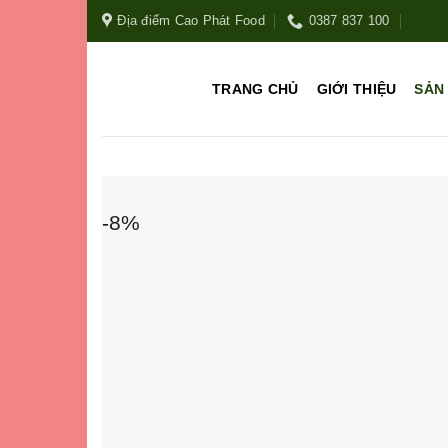
Địa điểm Cao Phát Food
0387 837 100
TRANG CHỦ
GIỚI THIỆU
SẢN
-8%