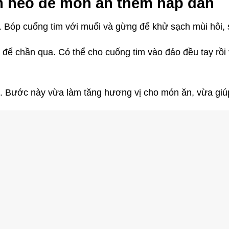
m heo để món ăn thêm hấp dẫn
 Bóp cuống tim với muối và gừng để khử sạch mùi hôi, s
để chần qua. Có thể cho cuống tim vào đảo đều tay rồi 
. Bước này vừa làm tăng hương vị cho món ăn, vừa giúp