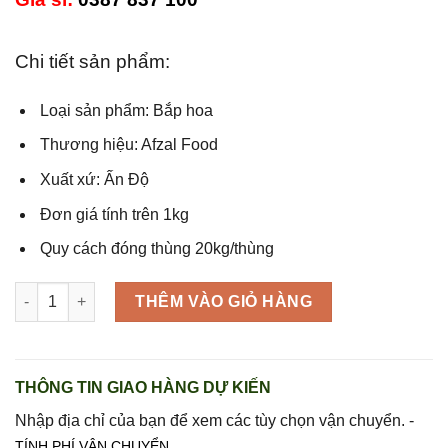
là:
tại
2.360.000 ₫.
là:
2.160.000 ₫.
Chi tiết sản phẩm:
Loại sản phẩm: Bắp hoa
Thương hiệu: Afzal Food
Xuất xứ: Ấn Độ
Đơn giá tính trên 1kg
Quy cách đóng thùng 20kg/thùng
Bắp hoa trâu/bò Ấn Độ 60S (nguyên thùng 20kg) tiết kiệm 10.0
THÊM VÀO GIỎ HÀNG
THÔNG TIN GIAO HÀNG DỰ KIẾN
Nhập địa chỉ của bạn để xem các tùy chọn vận chuyển. -
TÍNH PHÍ VẬN CHUYỂN