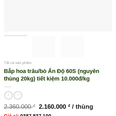
Tất cả sản phẩm
Bắp hoa trâu/bò Ấn Độ 60S (nguyên
thùng 20kg) tiết kiệm 10.000đ/kg
Giá
Giá
2.360.000
2.160.000
/ thùng
₫
₫
gốc
hiện
Giá sỉ:
0387 837 100