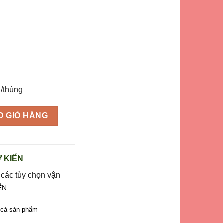
2.390.000 ₫.
/thùng
et 6 (nguyên thùng 10kg) số lượng
O GIỎ HÀNG
 KIẾN
 các tùy chọn vận
ỂN
 cả sản phẩm