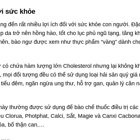
ới sức khỏe
ng đến rất nhiều lợi ích đối với sức khỏe con người. Đặ
úp da trở nên hồng hào, tốt cho lục phủ ngũ tạng, tăng k
Vậy nên, bào ngư được xem như thực phẩm “vàng” dành ch
gư có chứa hàm lượng lớn Cholesterol nhưng lại không
mọi đối tượng đều có thể sử dụng loại hải sản quý giá 
, tiểu đêm, ngăn ngừa ung thư, hỗ trợ gan, quản lý cân n
 này thường được sử dụng để bào chế thuốc điều trị các
 Clorua, Photphat, Calci, Sắt, Magie và Canxi Cacbonat
ỏa, bổ thận can,…