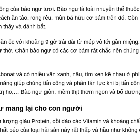
ông của bào ngư tươi. Bào ngư là loài nhuyễn thể thuộ
cách ăn tảo, rong rêu, mùn bã hữu cơ bám trên đó. Còn 
 thấy và đánh bắt.
oắn ốc với khoảng 9 gờ trải dài từ mép vỏ tới gần miệng
gư thở. Chân bào ngư có các cơ bám rất chắc nên chún
onat và có nhiều vân xanh, nâu, tím xen kẽ nhau ở phí
 năng giúp chúng tấn công và phân tán lực khi bị tấn c
, trị ho,… Bào ngư giòn, mềm thịt thơm ngon và bổ dưỡn
gư mang lại cho con người
lượng giàu Protein, dồi dào các Vitamin và khoáng chất
ất béo của loại hải sản này rất thấp và hầu như không 