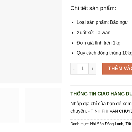
Chi tiết sản phẩm:
Loại sản phẩm: Bào ngư
Xuất xứ: Taiwan
Đơn giá tính trên 1kg
Quy cách đóng thùng 10kg
Bào ngư size 18con/kg hàng n
THÊM VÀ
THÔNG TIN GIAO HÀNG DỰ
Nhập địa chỉ của bạn để xem
chuyển. -
TÍNH PHÍ VẬN CHUY
Danh mục:
Hải Sản Đông Lạnh
,
Tất