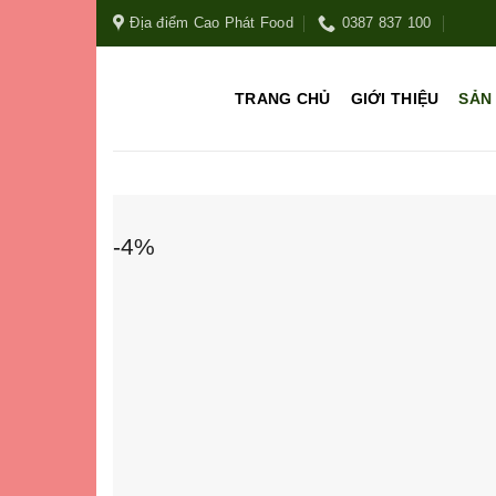
Địa điểm Cao Phát Food
0387 837 100
TRANG CHỦ
GIỚI THIỆU
SẢN
-4%