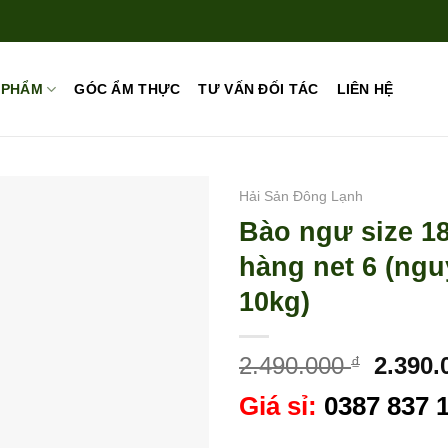
 PHẨM
GÓC ẨM THỰC
TƯ VẤN ĐỐI TÁC
LIÊN HỆ
Hải Sản Đông Lạnh
Bào ngư size 1
hàng net 6 (ng
10kg)
Giá
2.490.000
2.390
₫
gốc
Giá sỉ:
0387 837 
là:
2.490.