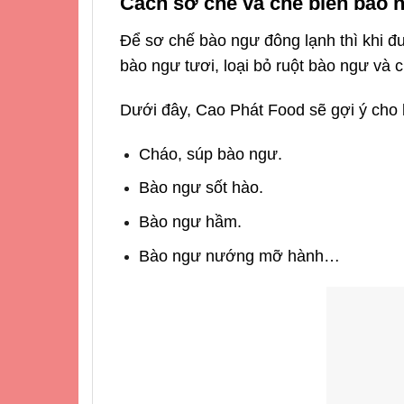
Cách sơ chế và chế biến bào 
Để sơ chế bào ngư đông lạnh thì khi đ
bào ngư tươi, loại bỏ ruột bào ngư và 
Dưới đây,
Cao Phát Food
sẽ gợi ý cho
Cháo, súp bào ngư.
Bào ngư sốt hào.
Bào ngư hầm.
Bào ngư nướng mỡ hành…