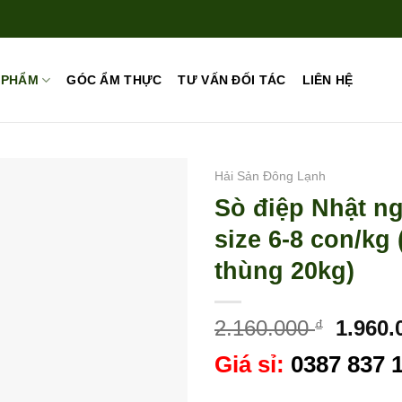
 PHẨM
GÓC ẨM THỰC
TƯ VẤN ĐỐI TÁC
LIÊN HỆ
Hải Sản Đông Lạnh
Sò điệp Nhật n
size 6-8 con/kg
thùng 20kg)
Giá
2.160.000
1.960
₫
gốc
Giá sỉ:
0387 837 
là:
2.160.