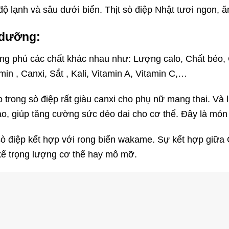
độ lạnh và sâu dưới biển. Thịt sò điệp Nhật tươi ngon, ă
 dưỡng:
g phú các chất khác nhau như: Lượng calo, Chất béo, C
in , Canxi, Sắt , Kali, Vitamin A,
Vitamin C
,…
trong sò điệp rất giàu canxi cho phụ nữ mang thai. Và
ao, giúp tăng cường sức dẻo dai cho cơ thể. Đây là món 
sò điệp kết hợp với rong biển wakame. Sự kết hợp giữa
 kể trọng lượng cơ thể hay mô mỡ.