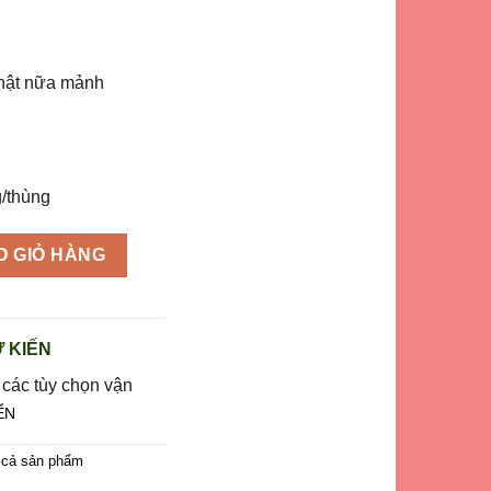
1.960.000 ₫.
Nhật nữa mảnh
/thùng
e 6-8 con/kg (nguyên thùng 20kg) số lượng
O GIỎ HÀNG
 KIẾN
 các tùy chọn vận
ỂN
 cả sản phẩm