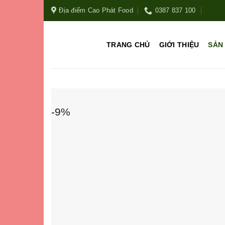
Địa điểm Cao Phát Food
0387 837 100
TRANG CHỦ
GIỚI THIỆU
SẢN
-9%