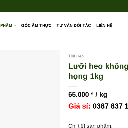
 PHẨM
GÓC ẨM THỰC
TƯ VẤN ĐỐI TÁC
LIÊN HỆ
Thịt Heo
Lưỡi heo khôn
họng 1kg
65.000
/ kg
₫
Giá sỉ:
0387 837 
Chi tiết sản phẩm: