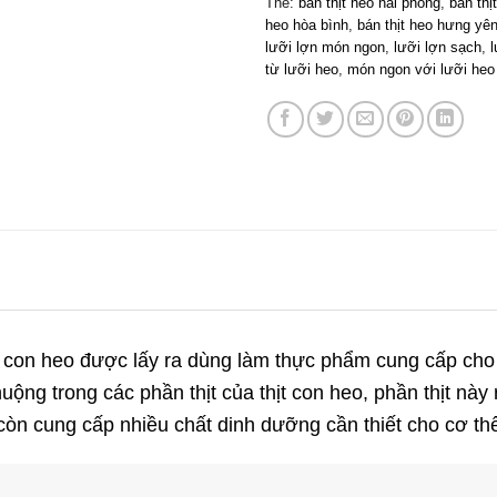
Thẻ:
bán thịt heo hải phòng
,
bán thị
heo hòa bình
,
bán thịt heo hưng yê
lưỡi lợn món ngon
,
lưỡi lợn sạch
,
từ lưỡi heo
,
món ngon với lưỡi heo
a con heo được lấy ra dùng làm thực phẩm cung cấp ch
ng trong các phần thịt của thịt con heo, phần thịt này 
 còn cung cấp nhiều chất dinh dưỡng cần thiết cho cơ th