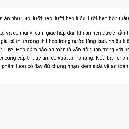
n ăn như: Gỏi lưỡi heo, lưỡi heo luộc, lưỡi heo bóp thấ
cao và có mùi vị cảm giác hấp dẫn khi ăn nên được rất 
iá cả thị trường thịt heo trong nước tăng cao, nhiều bi
ịt Lưỡi Heo đảm bảo an toàn là vấn đề quan trọng với 
ơi cung cấp thịt uy tín, có xuất xứ rõ ràng. Nếu bạn ch
ản phẩm luôn có đầy đủ chứng nhận kiểm soát về an toà