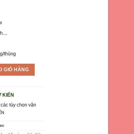
w
ạch…
kg/thùng
kg số lượng
O GIỎ HÀNG
 KIẾN
 các tùy chọn vận
ỂN
Heo