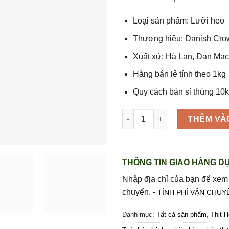
Loại sản phẩm: Lưỡi heo
Thương hiệu: Danish Cro
Xuất xứ: Hà Lan, Đan M
Hàng bán lẻ tính theo 1kg
Quy cách bán sỉ thùng 10
Lưỡi heo không cuống họng 1
THÊM VÀ
THÔNG TIN GIAO HÀNG DỰ
Nhập địa chỉ của bạn để xem
chuyển. -
TÍNH PHÍ VẬN CHUY
Danh mục:
Tất cả sản phẩm
,
Thịt 