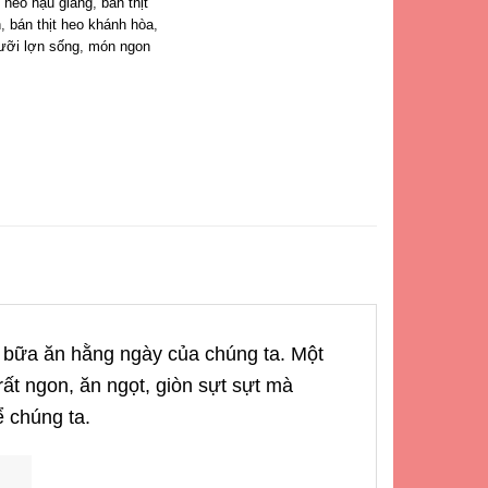
t heo hậu giang
,
bán thịt
n
,
bán thịt heo khánh hòa
,
lưỡi lợn sống
,
món ngon
o bữa ăn hằng ngày của chúng ta. Một
rất ngon, ăn ngọt, giòn sựt sựt mà
ể chúng ta.