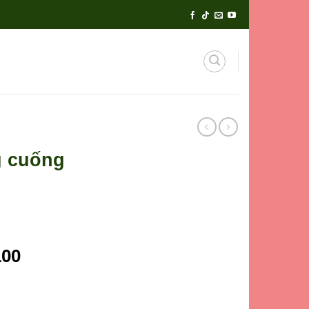
g cuống
100